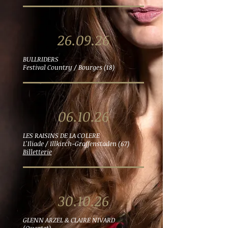
26.09.26
BULLRIDERS
Festival Country / Bourges (18)
06.10.26
LES RAISINS DE LA COLERE
L'Iliade / Illkirch-Graffenstaden (67)
Billetterie
30.10.26
GLENN ARZEL & CLAIRE NIVARD