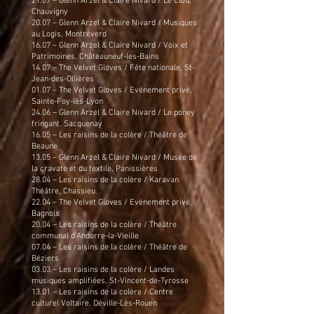
21.07 – Glenn Arzel & Claire Nivard / Le Clou,
Chauvigny
20.07 – Glenn Arzel & Claire Nivard / Musiques
au Logis, Montréverd
16.07 – Glenn Arzel & Claire Nivard / Voix et
Patrimoines, Châteauneuf-les-Bains
14.07 – The Velvet Gloves / Fête nationale, St-
Jean-des-Ollières
01.07 – The Velvet Gloves / Evénement privé,
Sainte-Foy-lès-Lyon
24.06 – Glenn Arzel & Claire Nivard / Le poney
fringant, Sacquenay
16.05 – Les raisins de la colère / Théâtre de
Beaune
13.05 – Glenn Arzel & Claire Nivard / Musée de
la cravate et du textile, Panissières
28.04 – Les raisins de la colère / Karavan
Théâtre, Chassieu
22.04 – The Velvet Gloves / Evénement privé,
Bagnols
20.04 – Les raisins de la colère / Théâtre
communal d'Andorre-la-Vieille
07.04 – Les raisins de la colère / Théâtre de
Béziers
03.03 – Les raisins de la colère / Landes
musiques amplifiées, St-Vincent-de-Tyrosse
13.01 – Les raisins de la colère / Centre
culturel Voltaire, Déville-Lès-Rouen