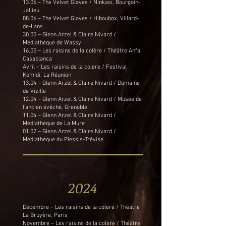
13.06 – The Velvet Gloves / Ninkasi, Bourgoin-
Jallieu
08.06 – The Velvet Gloves / Hiboubox, Villard-
de-Lans
30.05 – Glenn Arzel & Claire Nivard /
Médiathèque de Wassy
16.05 – Les raisins de la colère / Théâtre Anfa,
Casablanca
Avril – Les raisins de la colère / Festival
Komidi, La Réunion
13.04 – Glenn Arzel & Claire Nivard / Domaine
de Vizille
12.04 – Glenn Arzel & Claire Nivard / Musée de
l'ancien évêché, Grenoble
11.04 – Glenn Arzel & Claire Nivard /
Médiathèque de La Mure
01.02 – Glenn Arzel & Claire Nivard /
Médiathèque du Plessis-Trévise
2024
Décembre – Les raisins de la colère / Théâtre
La Bruyère, Paris
Novembre – Les raisins de la colère / Théâtre