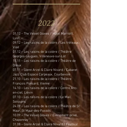
2022
31.12 – The Velvet Gloves / Hôtel Marriott,
Lyon
09.12 – Les raisins de la colère / Les tréteaux,
Visé
01.12 – Les raisins de la colère / Théâtre
Georges-Leygues, Villeneuve-sur-Lot
15.11 – Les raisins de la colère / Théâtre de
Dreux
07.11 – Glenn Arzel & Claire Nivard / Cabaret
Jazz Club Espace Carpeaux, Courbevoie
21.10 – Les raisins de la colère / Théâtre
François Ponsard, Vienne
14.10 – Les raisins de la colère / Centre Arc-
en-ciel, Liévin
07.10 – Les raisins de la colère / Le Mail,
Soissons
24.09 – Les raisins de la colère / Théâtre de St
Maur, St Maur-des-Fossés
10.09 – The Velvet Gloves / Evénement privé,
Chaponnay
31.08 – Glenn Arzel & Claire Nivard / Festival