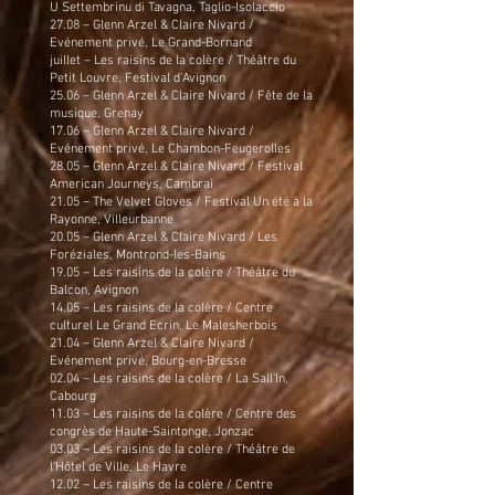
U Settembrinu di Tavagna, Taglio-Isolaccio
27.08 – Glenn Arzel & Claire Nivard /
Evénement privé, Le Grand-Bornand
juillet – Les raisins de la colère / Théâtre du
Petit Louvre, Festival d'Avignon
25.06 – Glenn Arzel & Claire Nivard / Fête de la
musique, Grenay
17.06 – Glenn Arzel & Claire Nivard /
Evénement privé, Le Chambon-Feugerolles
28.05 – Glenn Arzel & Claire Nivard / Festival
American Journeys, Cambrai
21.05 – The Velvet Gloves / Festival Un été à la
Rayonne, Villeurbanne
20.05 – Glenn Arzel & Claire Nivard / Les
Foréziales, Montrond-les-Bains
19.05 – Les raisins de la colère / Théâtre du
Balcon, Avignon
14.05 – Les raisins de la colère / Centre
culturel Le Grand Ecrin, Le Malesherbois
21.04 – Glenn Arzel & Claire Nivard /
Evénement privé, Bourg-en-Bresse
02.04 – Les raisins de la colère / La Sall'In,
Cabourg
11.03 – Les raisins de la colère / Centre des
congrès de Haute-Saintonge, Jonzac
03.03 – Les raisins de la colère / Théâtre de
l'Hôtel de Ville, Le Havre
12.02 – Les raisins de la colère / Centre