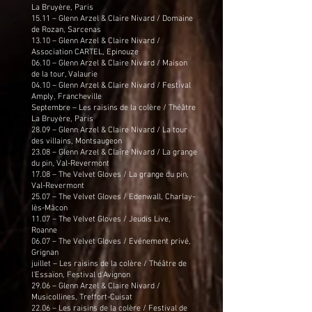
La Bruyère, Paris
15.11 – Glenn Arzel & Claire Nivard / Domaine
de Rozan, Sarcenas
13.10 – Glenn Arzel & Claire Nivard /
Association CARTEL, Epinouze
06.10 – Glenn Arzel & Claire Nivard / Maison
de la tour, Valaurie
04.10 – Glenn Arzel & Claire Nivard / Festival
Amply, Francheville
Septembre – Les raisins de la colère / Théâtre
La Bruyère, Paris
28.09 – Glenn Arzel & Claire Nivard / La tour
des villains, Montsaugeon
23.08 – Glenn Arzel & Claire Nivard / La grange
du pin, Val-Revermont
17.08 – The Velvet Gloves / La grange du pin,
Val-Revermont
25.07 – The Velvet Gloves / Edenwall, Charlay-
lès-Mâcon
11.07 – The Velvet Gloves / Jeudis Live,
Roanne
06.07 – The Velvet Gloves / Evénement privé,
Grignan
juillet – Les raisins de la colère / Théâtre de
l'Essaïon, Festival d'Avignon
29.06 – Glenn Arzel & Claire Nivard /
Musicollines, Treffort-Cuisat
22.06 – Les raisins de la colère / Festival de