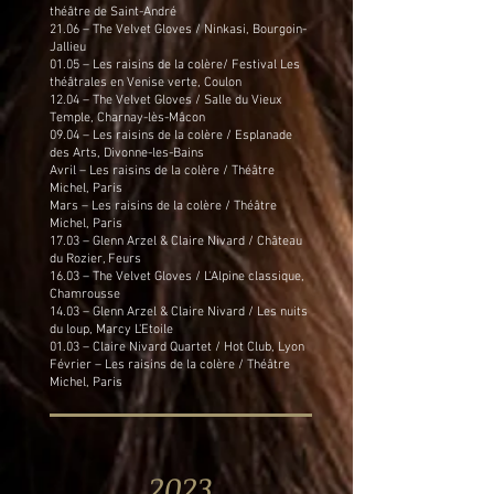
théâtre de Saint-André
21.06 – The Velvet Gloves / Ninkasi, Bourgoin-
Jallieu
01.05 – Les raisins de la colère/ Festival Les
théâtrales en Venise verte, Coulon
12.04 – The Velvet Gloves / Salle du Vieux
Temple, Charnay-lès-Mâcon
09.04 – Les raisins de la colère / Esplanade
des Arts, Divonne-les-Bains
Avril – Les raisins de la colère / Théâtre
Michel, Paris
Mars – Les raisins de la colère / Théâtre
Michel, Paris
17.03 – Glenn Arzel & Claire Nivard / Château
du Rozier, Feurs
16.03 – The Velvet Gloves / L'Alpine classique,
Chamrousse
14.03 – Glenn Arzel & Claire Nivard / Les nuits
du loup, Marcy L'Etoile
01.03 – Claire Nivard Quartet / Hot Club, Lyon
Février – Les raisins de la colère / Théâtre
Michel, Paris
2023