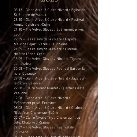
03.12 – Glenn Arzel & Claire Nivard / Eglise de
St-Etienne-de-Valoux
28.10 – Glenn Arzel & Claire Nivard / Festival
Amply, Caluire-et-Cuire
21.10 – The Velvet Gloves / Evénement privé,
Lyon
29.09 – Les raisins de la colère / Espace
Maurice Béjart, Verneuil-sur-Seine
21.09 – Les raisins de la colère / Cinéma-
théâtre l'Eden, Crest
15.09 – The Velvet Gloves / Ninkasi, Tignieu-
Jameyzieu
30.08 – The Velvet Gloves / Festival Garçon la
note, Cuiseaux
27.08 – Glenn Arzel & Claire Nivard / Jazz sur
le gazon, Valence
22.08 – Claire Nivard Quintet / Quartiers d'été,
Veauche
12.08 – Glenn Arzel & Claire Nivard /
Evènement privé, Ecrosnes
08.08 – Glenn Arzel & Claire Nivard / Chalon au
fil de l'été, Chalon-sur-Saône
30.07 – Claire Nivard Trio / Chalon au fil de
l'été, Chalon-sur-Saône
29.07 – The Velvet Gloves / Festival de
Lournand