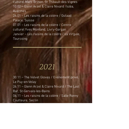
culturel Marc Brinon, St Thibault-des-Vignes
10.02 – Glenn Arzel & Claire Nivard /Isléa,
Avermes
26.01 – Les raisins de la colère / Gstaad
Palace, Suisse
07.01 – Les raisins de la colère / Centre
culturel Yves Montand, Livry-Gargan
Janvier – Les raisins de la colère / La Virgule,
Tourcoing
2021
30.11 – The Velvet Gloves / Evénement privé,
Le Puy-en-Velay
26.11 – Glenn Arzel & Claire Nivard / The Last
Bar, St-Gervais-les-Bains
06.11 – Les raisins de la colère / Salle Ronny
Coutteure, Seclin
31.10 – Les raisins de la colère / Théâtre de
l'Escabeau, Briare
21.10 – Les raisins de la colère / Théâtre
Princesse Grace, Monaco
09.10 – Les raisins de la colère / L'Archipel,
Granville