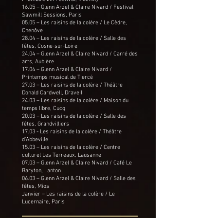
16.05 – Glenn Arzel & Claire Nivard / Festival
Sawmill Sessions, Paris
05.05 – Les raisins de la colère / Le Cèdre,
Chenôve
28.04 – Les raisins de la colère / Salle des
fêtes, Cosne-sur-Loire
24.04 – Glenn Arzel & Claire Nivard / Carré des
arts, Aubière
17.04 – Glenn Arzel & Claire Nivard /
Printemps musical de Tiercé
27.03 – Les raisins de la colère / Théâtre
Donald Cardwell, Draveil
24.03 – Les raisins de la colère / Maison du
temps libre, Cucq
20.03 – Les raisins de la colère / Salle des
fêtes, Grandvilliers
17.03 - Les raisins de la colère / Théâtre
d'Abbeville
15.03 – Les raisins de la colère / Centre
culturel Les Terreaux, Lausanne
07.03 – Glenn Arzel & Claire Nivard / Café Le
Baryton, Lanton
06.03 – Glenn Arzel & Claire Nivard / Salle des
fêtes, Mios
Janvier – Les raisins de la colère / Le
Lucernaire, Paris